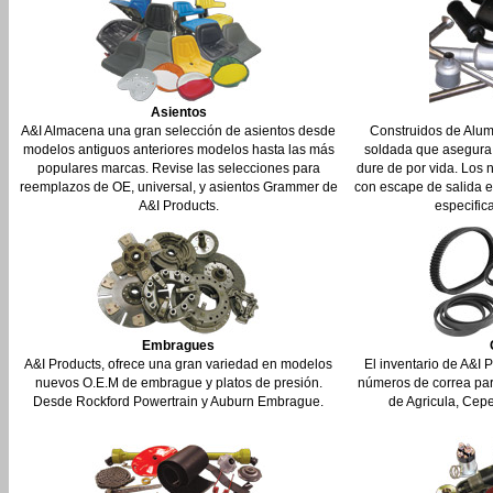
Asientos
A&I Almacena una gran selección de asientos desde
Construidos de Alum
modelos antiguos anteriores modelos hasta las más
soldada que asegura 
populares marcas. Revise las selecciones para
dure de por vida. Los n
reemplazos de OE, universal, y asientos Grammer de
con escape de salida 
A&I Products.
especific
Embragues
A&I Products, ofrece una gran variedad en modelos
El inventario de A&I 
nuevos O.E.M de embrague y platos de presión.
números de correa par
Desde Rockford Powertrain y Auburn Embrague.
de Agricula, Ceped