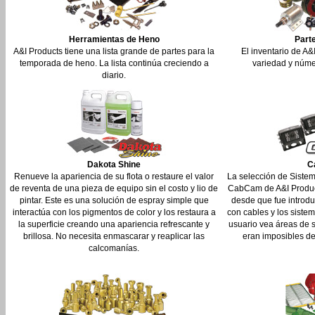
Herramientas de Heno
Part
A&I Products tiene una lista grande de partes para la
El inventario de A&
temporada de heno. La lista continúa creciendo a
variedad y númer
diario.
Dakota Shine
C
Renueve la apariencia de su flota o restaure el valor
La selección de Siste
de reventa de una pieza de equipo sin el costo y lio de
CabCam de A&I Product
pintar. Este es una solución de espray simple que
desde que fue introdu
interactúa con los pigmentos de color y los restaura a
con cables y los siste
la superficie creando una apariencia refrescante y
usuario vea áreas de 
brillosa. No necesita enmascarar y reaplicar las
eran imposibles de
calcomanías.