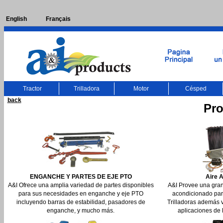
English
Français
Tractor
Trilladora
Motor
Césped
back
Pr
ENGANCHE Y PARTES DE EJE PTO
Aire 
A&I Ofrece una amplia variedad de partes disponibles
A&I Provee una gran
para sus necesidades en enganche y eje PTO
acondicionado para
incluyendo barras de estabilidad, pasadores de
Trilladoras además 
enganche, y mucho más.
aplicaciones de l