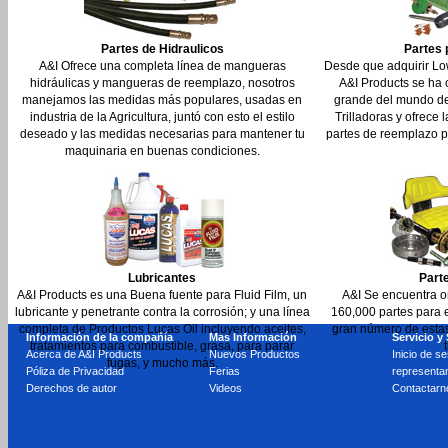
Partes de Hidraulicos
Partes 
A&I Ofrece una completa línea de mangueras
Desde que adquirir Lo
hidráulicas y mangueras de reemplazo, nosotros
A&I Products se ha 
manejamos las medidas más populares, usadas en
grande del mundo de
industria de la Agricultura, juntó con esto el estilo
Trilladoras y ofrece
deseado y las medidas necesarias para mantener tu
partes de reemplazo par
maquinaria en buenas condiciones.
Lubricantes
Part
A&I Products es una Buena fuente para Fluid Film, un
A&I Se encuentra o
lubricante y penetrante contra la corrosión; y una línea
160,000 partes para e
completa de Productos Lucas Oil incluyendo aceites,
gran número de estas
Información de la compañía
Mas Información
Servicio y
tratamientos para combustible, grasa, para parar
Acerca de A&I Products
Nuevos Productos
Inicio de s
fugas, y mucho más.
Póliza de Privacidad
Ferias
representa
Derechos de autor
Videos
Contactarn