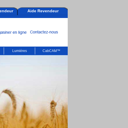
endeur
Aide Revendeur
Lumiéres
CabCAM™